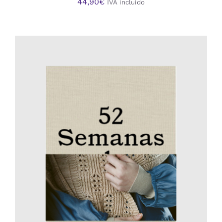
44,90
€
IVA incluido
AÑADIR AL CARRITO
/
DETALLES