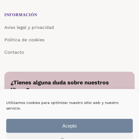
INFORMACIÓN
Aviso legal y privacidad
Política de cookies
Contacto
¿Tienes alguna duda sobre nuestros
libros?
Cuéntanos en qué podemos ayudarte y te responderemos
Utilizamos cookies para optimizar nuestro sitio web y nuestro
directamente.
servicio.
Escribir a Epsilon
Acepto