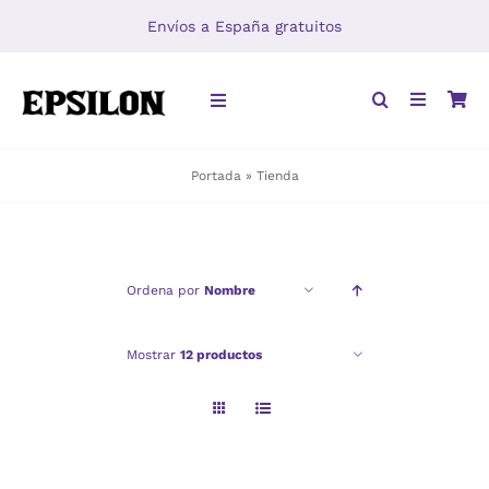
Saltar
Envíos a España gratuitos
al
contenido
Toggle
Navigation
Portada
»
Tienda
INICIO
LIBROS
Ordena por
Nombre
DISTRIBUCIÓN
Mostrar
12 productos