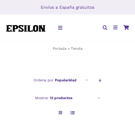
Saltar
Envíos a España gratuitos
al
contenido
Toggle
Navigation
Portada
»
Tienda
INICIO
LIBROS
Ordena por
Popularidad
DISTRIBUCIÓN
Mostrar
12 productos