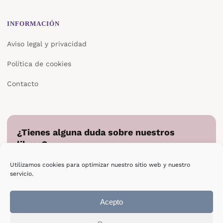
INFORMACIÓN
Aviso legal y privacidad
Política de cookies
Contacto
¿Tienes alguna duda sobre nuestros
libros?
Cuéntanos en qué podemos ayudarte y te responderemos
Utilizamos cookies para optimizar nuestro sitio web y nuestro
directamente.
servicio.
Escribir a Epsilon
Acepto