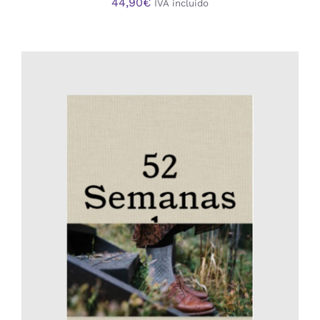
44,90
€
IVA incluido
AÑADIR AL CARRITO
/
DETALLES