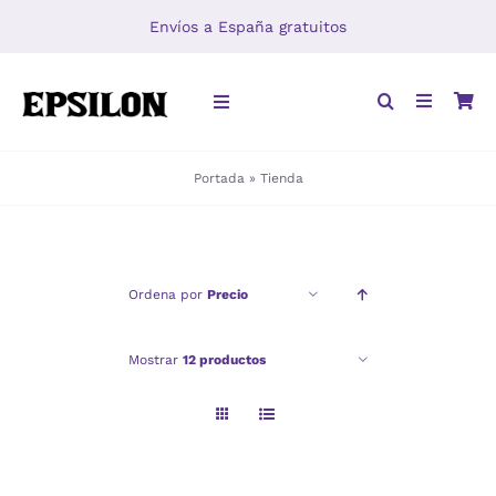
Saltar
Envíos a España gratuitos
al
contenido
Toggle
Navigation
Portada
»
Tienda
INICIO
LIBROS
Ordena por
Precio
DISTRIBUCIÓN
Mostrar
12 productos