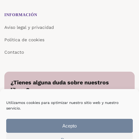
INFORMACIÓN
Aviso legal y privacidad
Política de cookies
Contacto
¿Tienes alguna duda sobre nuestros
libros?
Cuéntanos en qué podemos ayudarte y te responderemos
Utilizamos cookies para optimizar nuestro sitio web y nuestro
directamente.
servicio.
Escribir a Epsilon
Acepto