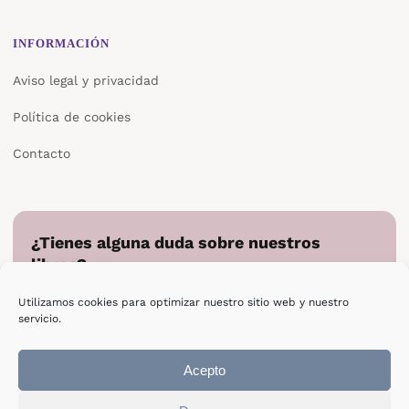
INFORMACIÓN
Aviso legal y privacidad
Política de cookies
Contacto
¿Tienes alguna duda sobre nuestros
libros?
Cuéntanos en qué podemos ayudarte y te responderemos
Utilizamos cookies para optimizar nuestro sitio web y nuestro
directamente.
servicio.
Escribir a Epsilon
Acepto