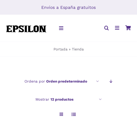
Saltar
Envíos a España gratuitos
al
contenido
Toggle
Navigation
Portada
»
Tienda
INICIO
LIBROS
Ordena por
Orden predeterminado
DISTRIBUCIÓN
Mostrar
12 productos