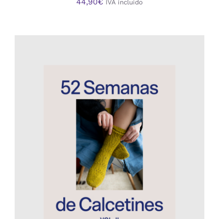
44,90
€
IVA incluido
AÑADIR AL CARRITO
/
DETALLES