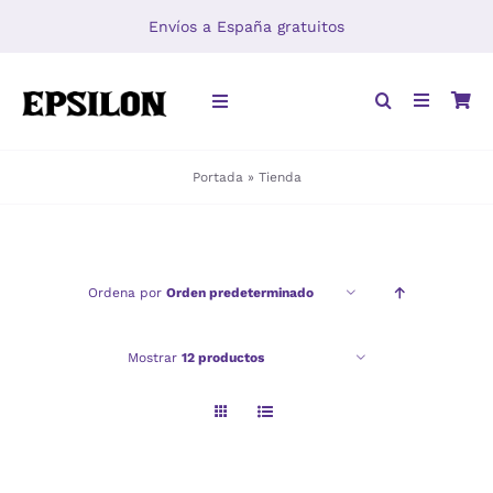
Saltar
Envíos a España gratuitos
al
contenido
Toggle
Navigation
Portada
»
Tienda
INICIO
LIBROS
Ordena por
Orden predeterminado
DISTRIBUCIÓN
Mostrar
12 productos