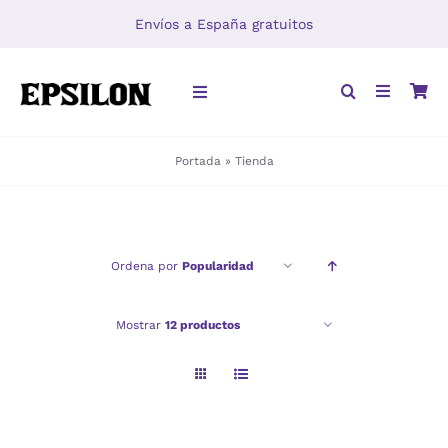
Saltar
Envíos a España gratuitos
al
contenido
Toggle
Navigation
Portada
»
Tienda
INICIO
LIBROS
Ordena por
Popularidad
DISTRIBUCIÓN
Mostrar
12 productos