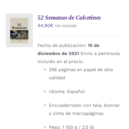
52 Semanas de Calcetines
AÑADIR
44,90
€
IVA incluido
AL
CARRITO
/
DETALLES
Fecha de publicación:
15 de
diciembre de 2021
Envío a península
incluido en el precio.
256 páginas en papel de alta
calidad
Idioma: Español
Encuadernado con tela,
banner
y cinta de marcapáginas
Peso: 1 100 g / 2.5 lb