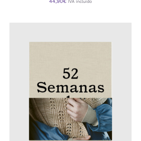
44,90
€
IVA incluido
AÑADIR AL CARRITO
/
DETALLES