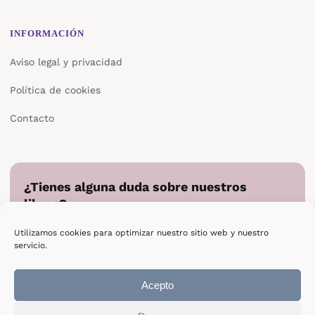
INFORMACIÓN
Aviso legal y privacidad
Política de cookies
Contacto
¿Tienes alguna duda sobre nuestros
libros?
Cuéntanos en qué podemos ayudarte y te responderemos
Utilizamos cookies para optimizar nuestro sitio web y nuestro
directamente.
servicio.
Escribir a Epsilon
Acepto