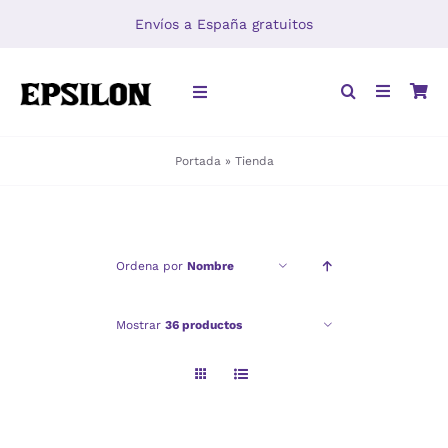
Saltar
Envíos a España gratuitos
al
contenido
Toggle
Navigation
Portada
»
Tienda
INICIO
LIBROS
Ordena por
Nombre
DISTRIBUCIÓN
Mostrar
36 productos