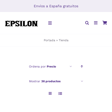
Saltar
Envíos a España gratuitos
al
contenido
Toggle
Navigation
Portada
»
Tienda
INICIO
LIBROS
Ordena por
Precio
DISTRIBUCIÓN
Mostrar
36 productos