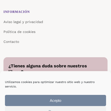
INFORMACIÓN
Aviso legal y privacidad
Política de cookies
Contacto
¿Tienes alguna duda sobre nuestros
libros?
Cuéntanos en qué podemos ayudarte y te responderemos
Utilizamos cookies para optimizar nuestro sitio web y nuestro
directamente.
servicio.
Escribir a Epsilon
Acepto