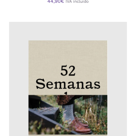
44,90
€
IVA incluido
AÑADIR AL CARRITO
/
DETALLES