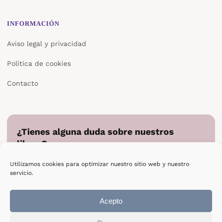
INFORMACIÓN
Aviso legal y privacidad
Política de cookies
Contacto
¿Tienes alguna duda sobre nuestros
libros?
Cuéntanos en qué podemos ayudarte y te responderemos
Utilizamos cookies para optimizar nuestro sitio web y nuestro
directamente.
servicio.
Escribir a Epsilon
Acepto