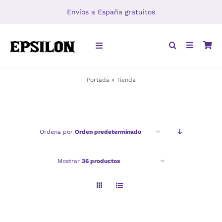
Saltar
Envíos a España gratuitos
al
contenido
Toggle
Navigation
Portada
»
Tienda
INICIO
LIBROS
Ordena por
Orden predeterminado
DISTRIBUCIÓN
Mostrar
36 productos