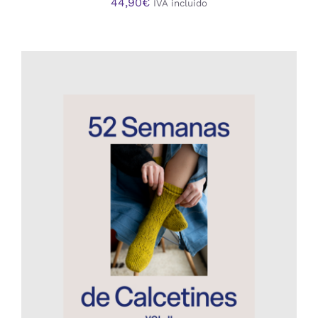
44,90
€
IVA incluido
AÑADIR AL CARRITO
/
DETALLES