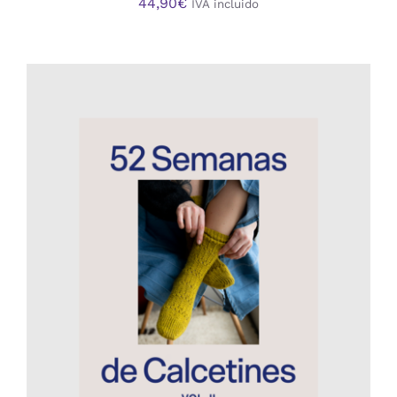
44,90
€
IVA incluido
AÑADIR AL CARRITO
/
DETALLES