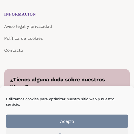
INFORMACIÓN
Aviso legal y privacidad
Política de cookies
Contacto
¿Tienes alguna duda sobre nuestros
libros?
Cuéntanos en qué podemos ayudarte y te responderemos
Utilizamos cookies para optimizar nuestro sitio web y nuestro
directamente.
servicio.
Escribir a Epsilon
Acepto