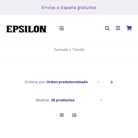
Saltar
Envíos a España gratuitos
al
contenido
Toggle
Navigation
Portada
»
Tienda
INICIO
LIBROS
Ordena por
Orden predeterminado
DISTRIBUCIÓN
Mostrar
36 productos