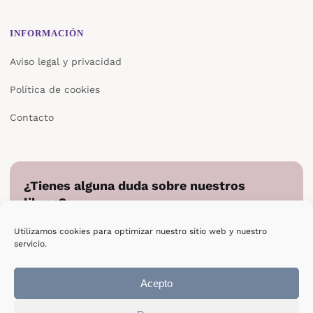
INFORMACIÓN
Aviso legal y privacidad
Política de cookies
Contacto
¿Tienes alguna duda sobre nuestros
libros?
Cuéntanos en qué podemos ayudarte y te responderemos
Utilizamos cookies para optimizar nuestro sitio web y nuestro
directamente.
servicio.
Escribir a Epsilon
Acepto