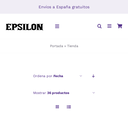
Saltar
Envíos a España gratuitos
al
contenido
Toggle
Navigation
Portada
»
Tienda
INICIO
LIBROS
Ordena por
Fecha
DISTRIBUCIÓN
Mostrar
36 productos