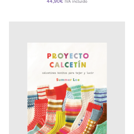
44,90
€
IVA incluido
AÑADIR AL CARRITO
/
DETALLES