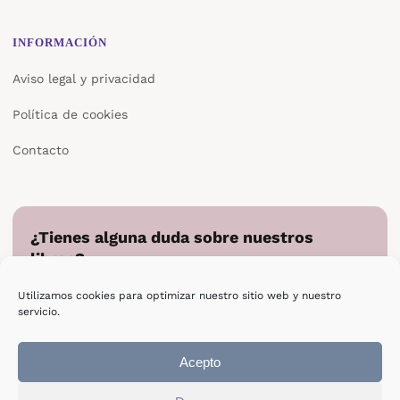
INFORMACIÓN
Aviso legal y privacidad
Política de cookies
Contacto
¿Tienes alguna duda sobre nuestros
libros?
Cuéntanos en qué podemos ayudarte y te responderemos
Utilizamos cookies para optimizar nuestro sitio web y nuestro
directamente.
servicio.
Escribir a Epsilon
Acepto