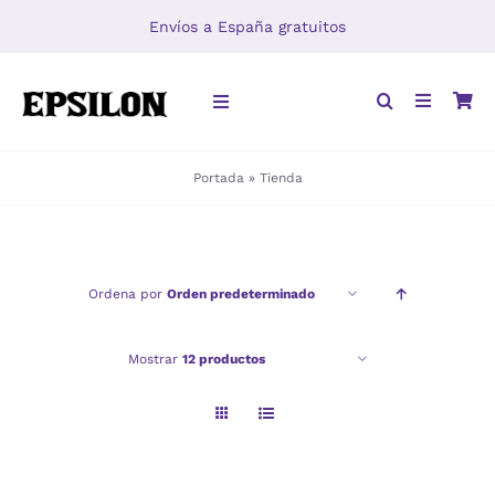
Saltar
Envíos a España gratuitos
al
contenido
Toggle
Navigation
Portada
»
Tienda
INICIO
LIBROS
Ordena por
Orden predeterminado
DISTRIBUCIÓN
Mostrar
12 productos