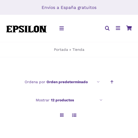
Saltar
Envíos a España gratuitos
al
contenido
Toggle
Navigation
Portada
»
Tienda
INICIO
LIBROS
Ordena por
Orden predeterminado
DISTRIBUCIÓN
Mostrar
12 productos