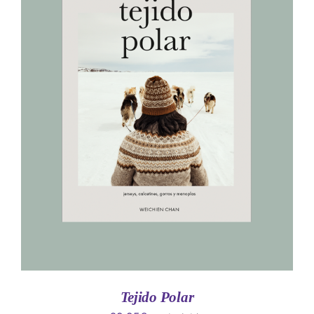
AÑADIR AL CARRITO
/
DETALLES
Tejido Polar