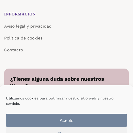
INFORMACIÓN
Aviso legal y privacidad
Política de cookies
Contacto
¿Tienes alguna duda sobre nuestros
libros?
Cuéntanos en qué podemos ayudarte y te responderemos
Utilizamos cookies para optimizar nuestro sitio web y nuestro
directamente.
servicio.
Escribir a Epsilon
Acepto