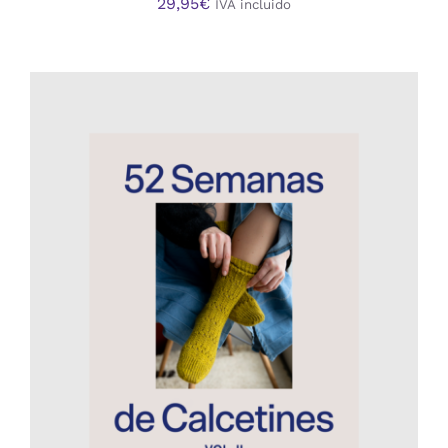
29,95
€
IVA incluido
AÑADIR AL CARRITO
/
DETALLES