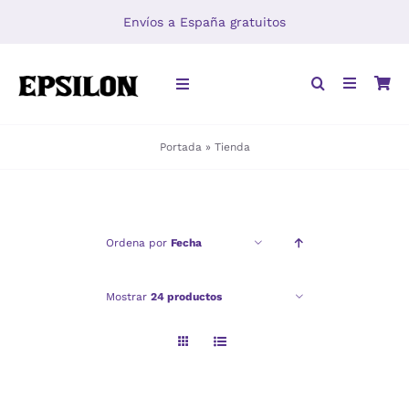
Saltar
Envíos a España gratuitos
al
contenido
Toggle
Navigation
Portada
»
Tienda
INICIO
LIBROS
Ordena por
Fecha
DISTRIBUCIÓN
Mostrar
24 productos