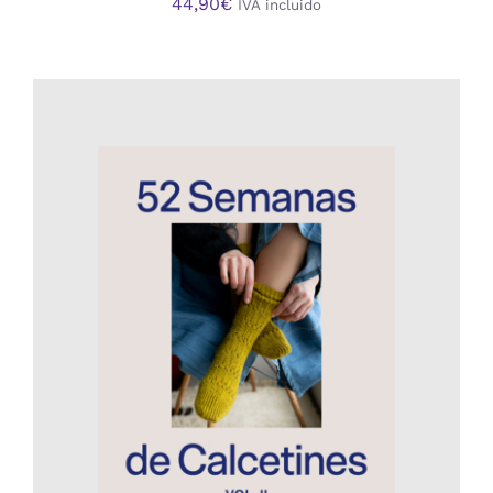
44,90
€
IVA incluido
AÑADIR AL CARRITO
/
DETALLES