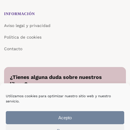
INFORMACIÓN
Aviso legal y privacidad
Política de cookies
Contacto
¿Tienes alguna duda sobre nuestros
libros?
Cuéntanos en qué podemos ayudarte y te responderemos
Utilizamos cookies para optimizar nuestro sitio web y nuestro
directamente.
servicio.
Escribir a Epsilon
Acepto