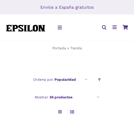
Saltar
Envíos a España gratuitos
al
contenido
Toggle
Navigation
Portada
»
Tienda
INICIO
LIBROS
Ordena por
Popularidad
DISTRIBUCIÓN
Mostrar
36 productos