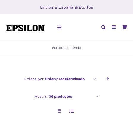
Saltar
Envíos a España gratuitos
al
contenido
Toggle
Navigation
Portada
»
Tienda
INICIO
LIBROS
Ordena por
Orden predeterminado
DISTRIBUCIÓN
Mostrar
36 productos