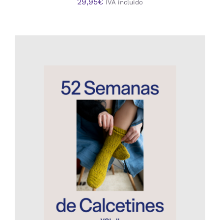
29,95
€
IVA incluido
AÑADIR AL CARRITO
/
DETALLES