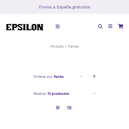
Saltar
Envíos a España gratuitos
al
contenido
Toggle
Navigation
Portada
»
Tienda
INICIO
LIBROS
Ordena por
Fecha
DISTRIBUCIÓN
Mostrar
12 productos