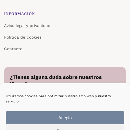
INFORMACIÓN
Aviso legal y privacidad
Política de cookies
Contacto
¿Tienes alguna duda sobre nuestros
libros?
Cuéntanos en qué podemos ayudarte y te responderemos
Utilizamos cookies para optimizar nuestro sitio web y nuestro
directamente.
servicio.
Escribir a Epsilon
Acepto