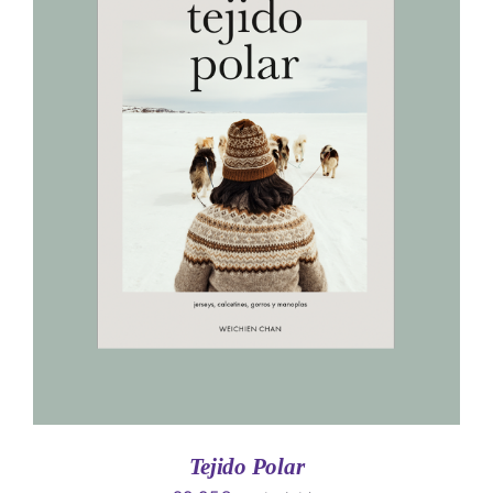
AÑADIR AL CARRITO
/
DETALLES
Tejido Polar