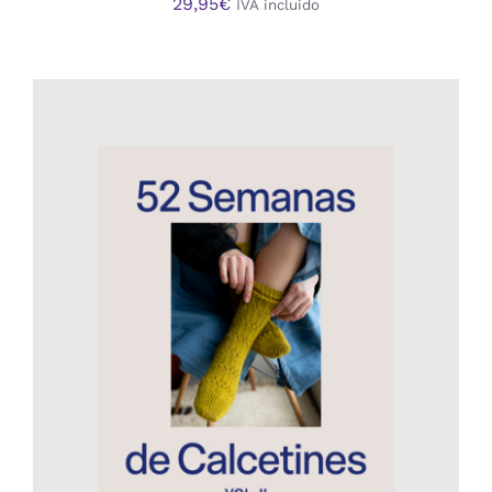
29,95
€
IVA incluido
AÑADIR AL CARRITO
/
DETALLES