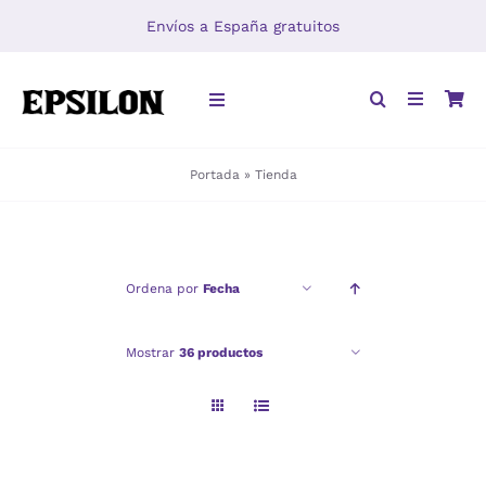
Saltar
Envíos a España gratuitos
al
contenido
Toggle
Navigation
Portada
»
Tienda
INICIO
LIBROS
Ordena por
Fecha
DISTRIBUCIÓN
Mostrar
36 productos