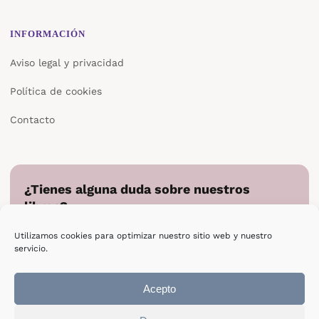
INFORMACIÓN
Aviso legal y privacidad
Política de cookies
Contacto
¿Tienes alguna duda sobre nuestros
libros?
Cuéntanos en qué podemos ayudarte y te responderemos
Utilizamos cookies para optimizar nuestro sitio web y nuestro
directamente.
servicio.
Escribir a Epsilon
Acepto