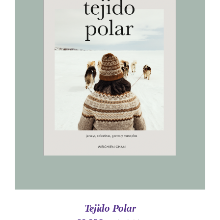
AÑADIR AL CARRITO
/
DETALLES
Tejido Polar