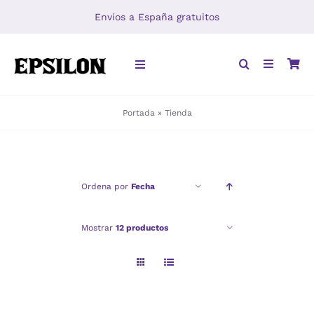
Saltar
Envíos a España gratuitos
al
contenido
Toggle
Navigation
Portada
»
Tienda
INICIO
LIBROS
Ordena por
Fecha
DISTRIBUCIÓN
Mostrar
12 productos