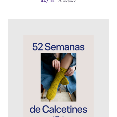
44,90
€
IVA incluido
AÑADIR AL CARRITO
/
DETALLES