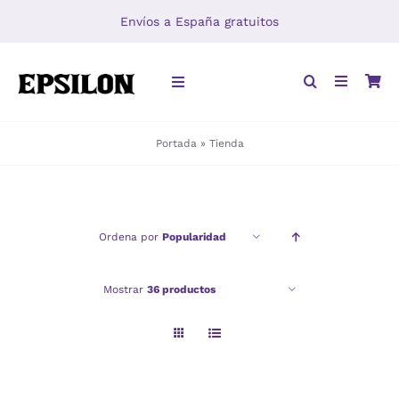
Saltar
Envíos a España gratuitos
al
contenido
Toggle
Navigation
Portada
»
Tienda
INICIO
LIBROS
Ordena por
Popularidad
DISTRIBUCIÓN
Mostrar
36 productos