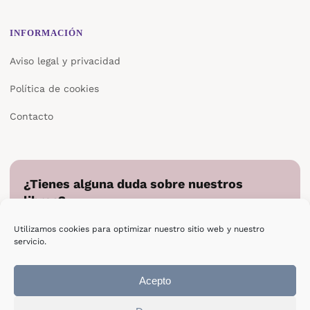
INFORMACIÓN
Aviso legal y privacidad
Política de cookies
Contacto
¿Tienes alguna duda sobre nuestros
libros?
Cuéntanos en qué podemos ayudarte y te responderemos
Utilizamos cookies para optimizar nuestro sitio web y nuestro
directamente.
servicio.
Escribir a Epsilon
Acepto