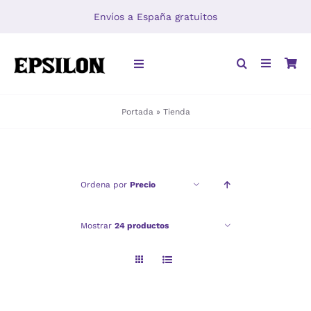
Saltar
Envíos a España gratuitos
al
contenido
Toggle
Navigation
Portada
»
Tienda
INICIO
LIBROS
Ordena por
Precio
DISTRIBUCIÓN
Mostrar
24 productos