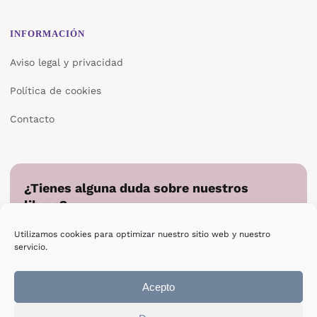
INFORMACIÓN
Aviso legal y privacidad
Política de cookies
Contacto
¿Tienes alguna duda sobre nuestros
libros?
Cuéntanos en qué podemos ayudarte y te responderemos
Utilizamos cookies para optimizar nuestro sitio web y nuestro
directamente.
servicio.
Escribir a Epsilon
Acepto