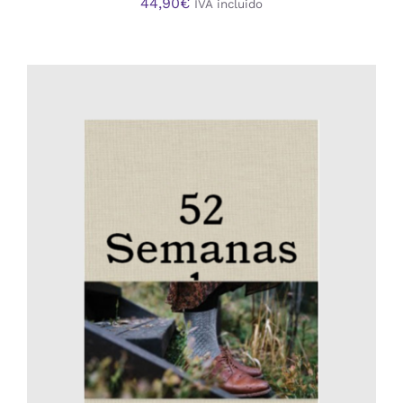
44,90
€
IVA incluido
AÑADIR AL CARRITO
/
DETALLES