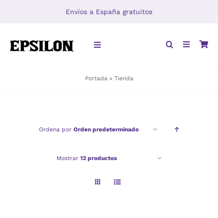
Saltar
Envíos a España gratuitos
al
contenido
Toggle
Navigation
Portada
»
Tienda
INICIO
LIBROS
Ordena por
Orden predeterminado
DISTRIBUCIÓN
Mostrar
12 productos