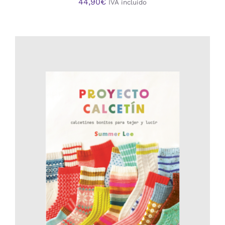
44,90
€
IVA incluido
AÑADIR AL CARRITO
/
DETALLES