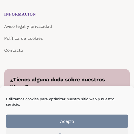
INFORMACIÓN
Aviso legal y privacidad
Política de cookies
Contacto
¿Tienes alguna duda sobre nuestros
libros?
Cuéntanos en qué podemos ayudarte y te responderemos
Utilizamos cookies para optimizar nuestro sitio web y nuestro
directamente.
servicio.
Escribir a Epsilon
Acepto