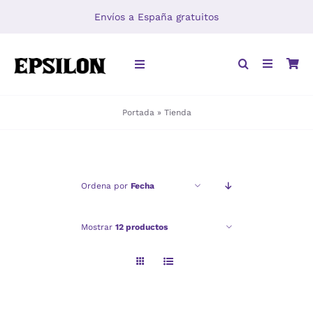
Saltar
Envíos a España gratuitos
al
contenido
Toggle
Navigation
Portada
»
Tienda
INICIO
LIBROS
Ordena por
Fecha
DISTRIBUCIÓN
Mostrar
12 productos