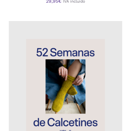
29,95
€
IVA incluido
AÑADIR AL CARRITO
/
DETALLES