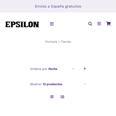
Saltar
Envíos a España gratuitos
al
contenido
Toggle
Navigation
Portada
»
Tienda
INICIO
LIBROS
Ordena por
Fecha
DISTRIBUCIÓN
Mostrar
12 productos