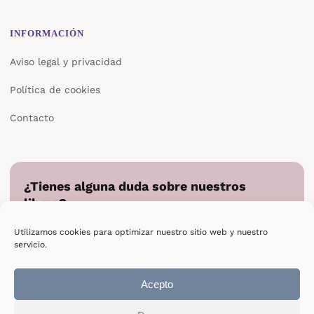
INFORMACIÓN
Aviso legal y privacidad
Política de cookies
Contacto
¿Tienes alguna duda sobre nuestros
libros?
Cuéntanos en qué podemos ayudarte y te responderemos
Utilizamos cookies para optimizar nuestro sitio web y nuestro
directamente.
servicio.
Escribir a Epsilon
Acepto