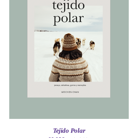
AÑADIR AL CARRITO
/
DETALLES
Tejido Polar