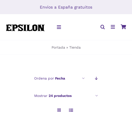
Saltar
Envíos a España gratuitos
al
contenido
Toggle
Navigation
Portada
»
Tienda
INICIO
LIBROS
Ordena por
Fecha
DISTRIBUCIÓN
Mostrar
24 productos