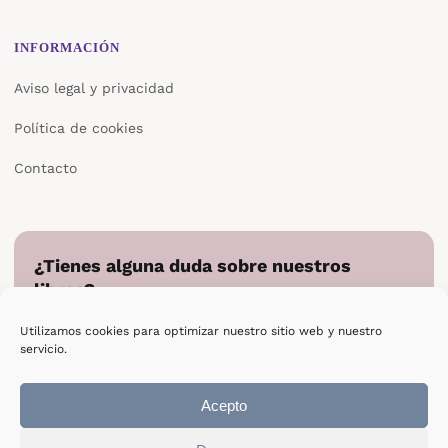
INFORMACIÓN
Aviso legal y privacidad
Política de cookies
Contacto
¿Tienes alguna duda sobre nuestros
libros?
Cuéntanos en qué podemos ayudarte y te responderemos
Utilizamos cookies para optimizar nuestro sitio web y nuestro
directamente.
servicio.
Escribir a Epsilon
Acepto