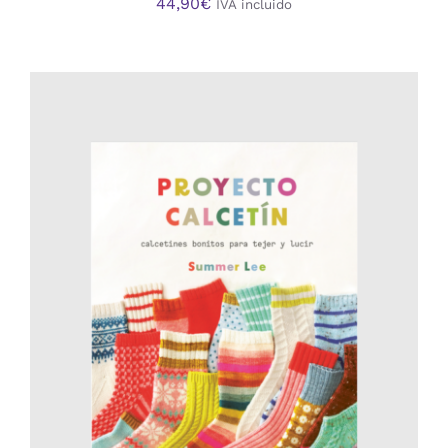
44,90
€
IVA incluido
AÑADIR AL CARRITO
/
DETALLES