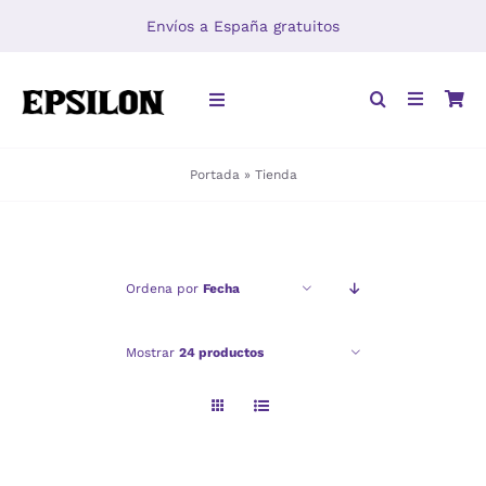
Saltar
Envíos a España gratuitos
al
contenido
Toggle
Navigation
Portada
»
Tienda
INICIO
LIBROS
Ordena por
Fecha
DISTRIBUCIÓN
Mostrar
24 productos