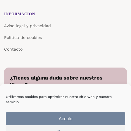
INFORMACIÓN
Aviso legal y privacidad
Política de cookies
Contacto
¿Tienes alguna duda sobre nuestros
libros?
Cuéntanos en qué podemos ayudarte y te responderemos
Utilizamos cookies para optimizar nuestro sitio web y nuestro
directamente.
servicio.
Escribir a Epsilon
Acepto