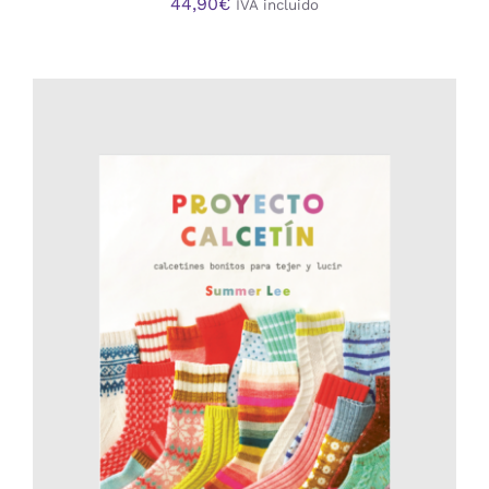
44,90
€
IVA incluido
AÑADIR AL CARRITO
/
DETALLES