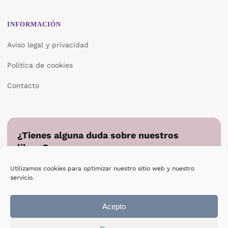
INFORMACIÓN
Aviso legal y privacidad
Política de cookies
Contacto
¿Tienes alguna duda sobre nuestros
libros?
Cuéntanos en qué podemos ayudarte y te responderemos
Utilizamos cookies para optimizar nuestro sitio web y nuestro
directamente.
servicio.
Escribir a Epsilon
Acepto