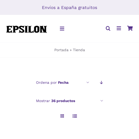
Saltar
Envíos a España gratuitos
al
contenido
Toggle
Navigation
Portada
»
Tienda
INICIO
LIBROS
Ordena por
Fecha
DISTRIBUCIÓN
Mostrar
36 productos