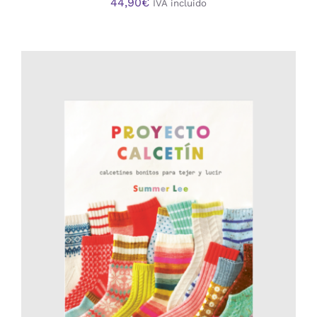
44,90
€
IVA incluido
AÑADIR AL CARRITO
/
DETALLES