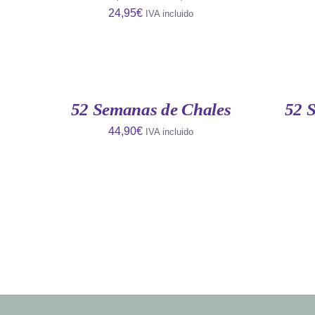
24,95
€
IVA incluido
AÑADIR
AÑADIR
AL
AL
CARRITO
CARRITO
/
/
QUICK
QUICK
52 Semanas de Chales
52 
VIEW
VIEW
44,90
€
IVA incluido