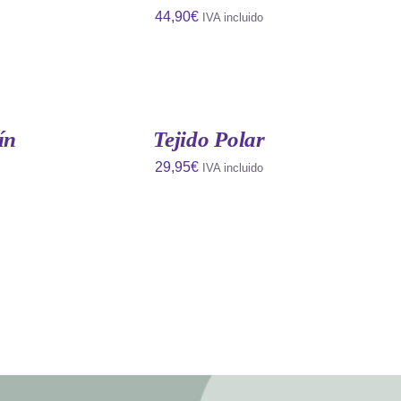
44,90
€
IVA incluido
AÑADIR
AL
CARRITO
/
QUICK
ín
Tejido Polar
VIEW
29,95
€
IVA incluido