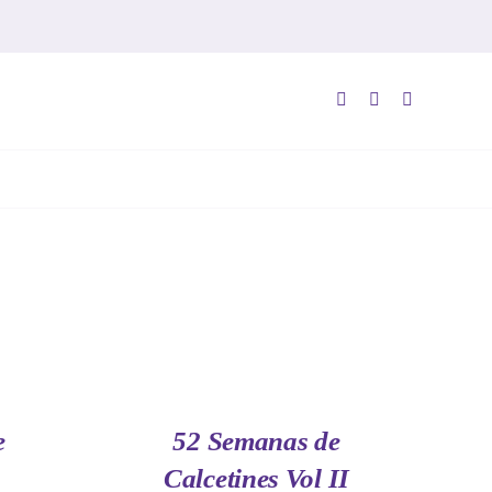
AÑADIR
AL
CARRITO
/
QUICK
e
52 Semanas de
VIEW
Calcetines Vol II