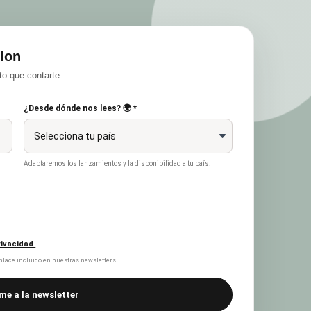
lon
o que contarte.
¿Desde dónde nos lees? 🌍 *
Adaptaremos los lanzamientos y la disponibilidad a tu país.
privacidad
.
lace incluido en nuestras newsletters.
me a la newsletter