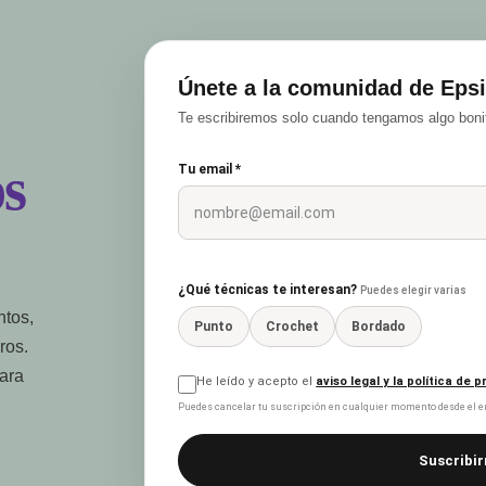
Únete a la comunidad de Epsi
Te escribiremos solo cuando tengamos algo bonit
s
Tu email *
¿Qué técnicas te interesan?
Puedes elegir varias
ntos,
Punto
Crochet
Bordado
ros.
para
He leído y acepto el
aviso legal y la política de 
Puedes cancelar tu suscripción en cualquier momento desde el en
Suscribir