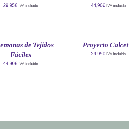
29,95
€
44,90
€
IVA incluido
IVA incluido
AÑADIR
AL
CARRITO
/
QUICK
Semanas de Tejidos
Proyecto Calcet
VIEW
Fáciles
29,95
€
IVA incluido
44,90
€
IVA incluido