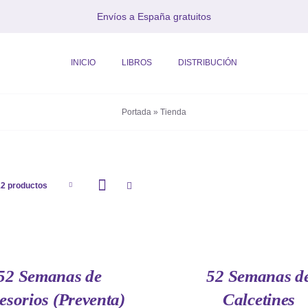
Envíos a España gratuitos
INICIO
LIBROS
DISTRIBUCIÓN
Portada
»
Tienda
12 productos
AÑADIR
AL
CARRITO
/
QUICK
52 Semanas de
52 Semanas d
VIEW
esorios (Preventa)
Calcetines