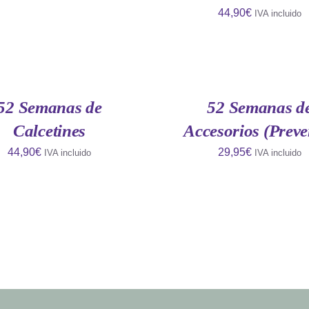
44,90
€
IVA incluido
AÑADIR
AL
CARRITO
/
QUICK
52 Semanas de
52 Semanas d
VIEW
Calcetines
Accesorios (Preve
44,90
€
29,95
€
IVA incluido
IVA incluido