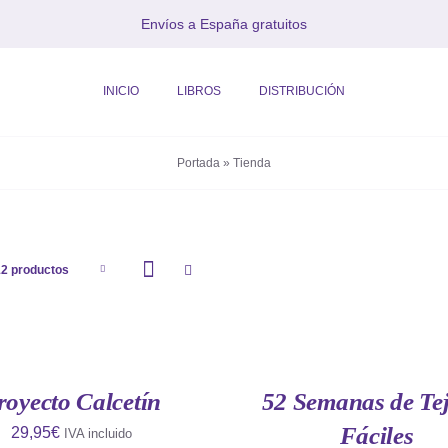
Envíos a España gratuitos
INICIO
LIBROS
DISTRIBUCIÓN
Portada
»
Tienda
12 productos
AÑADIR
AL
CARRITO
/
QUICK
royecto Calcetín
52 Semanas de Tej
VIEW
Fáciles
29,95
€
IVA incluido