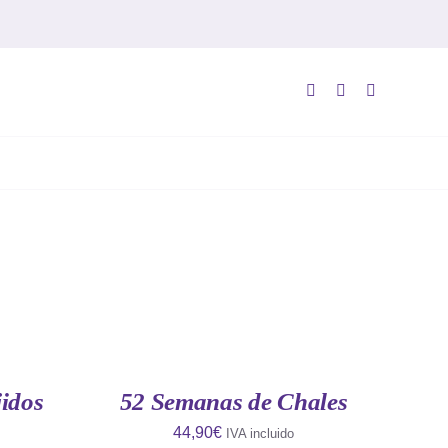
AÑADIR
AL
CARRITO
/
QUICK
idos
52 Semanas de Chales
VIEW
44,90
€
IVA incluido