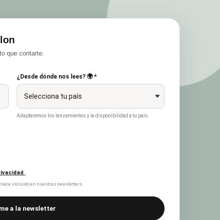
lon
o que contarte.
¿Desde dónde nos lees? 🌍 *
Adaptaremos los lanzamientos y la disponibilidad a tu país.
privacidad
.
lace incluido en nuestras newsletters.
me a la newsletter