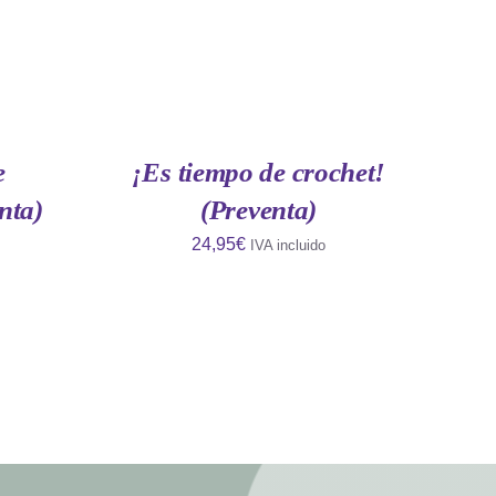
AÑADIR
AL
CARRITO
/
QUICK
e
¡Es tiempo de crochet!
VIEW
nta)
(Preventa)
24,95
€
IVA incluido