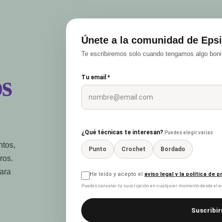
Únete a la comunidad de Epsi
Te escribiremos solo cuando tengamos algo bonit
s
Tu email *
¿Qué técnicas te interesan?
Puedes elegir varias
ntos,
Punto
Crochet
Bordado
ros.
para
He leído y acepto el
aviso legal y la política de 
Puedes cancelar tu suscripción en cualquier momento desde el en
Suscribir