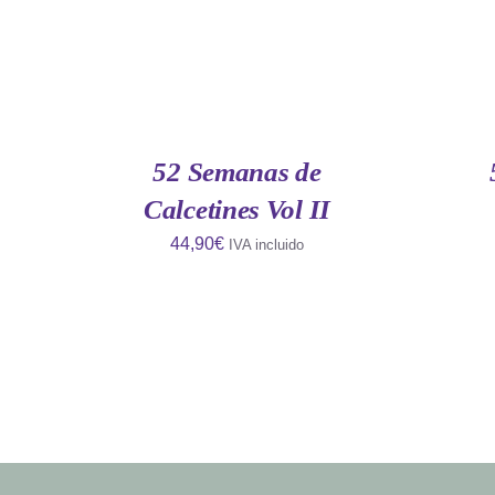
AÑADIR
AÑADIR
AL
AL
CARRITO
CARRITO
/
/
QUICK
QUICK
52 Semanas de
VIEW
VIEW
Calcetines Vol II
44,90
€
IVA incluido