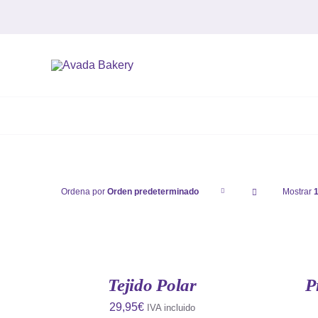
Saltar
al
contenido
Ordena por
Orden predeterminado
Mostrar
AÑADIR
AÑADIR
AL
AL
CARRITO
CARRITO
/
/
QUICK
QUICK
Tejido Polar
P
VIEW
VIEW
29,95
€
IVA incluido