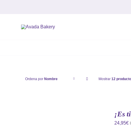
Saltar
al
contenido
Ordena por
Nombre
Mostrar
12 product
AÑADIR
AL
CARRITO
¡Es t
/
QUICK
24,95
€
VIEW