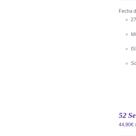
Fecha d
27
Id
IS
So
AÑADIR
AL
CARRITO
52 Se
/
QUICK
44,90
€
VIEW