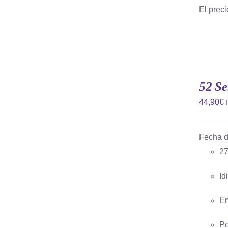
El preci
AÑADIR
AL
CARRITO
52 S
/
QUICK
44,90
€
VIEW
Fecha d
27
Id
En
Pe