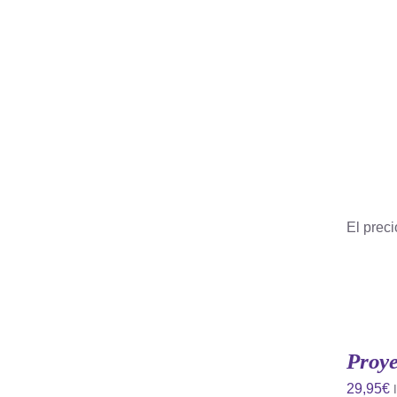
El preci
AÑADIR
AL
CARRITO
Proye
/
QUICK
29,95
€