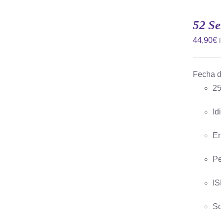
AÑADIR
AL
CARRITO
52 Se
/
QUICK
44,90
€
VIEW
Fecha d
25
Id
En
Pe
IS
So