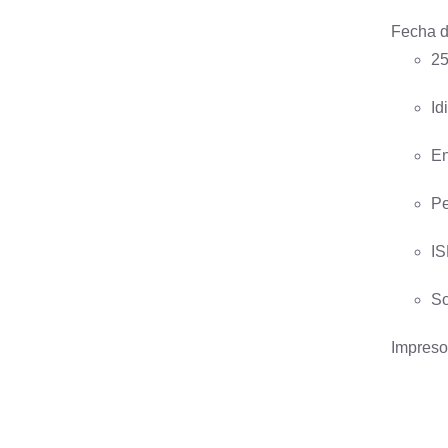
Fecha d
25
Id
En
Pe
IS
So
Impreso 