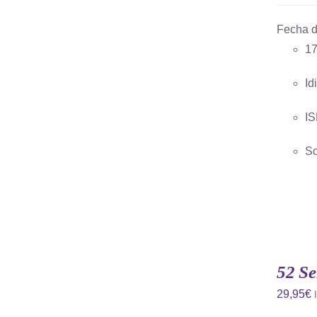
Fecha d
17
Id
IS
So
AÑADIR
AL
CARRITO
52 Se
/
QUICK
29,95
€
VIEW