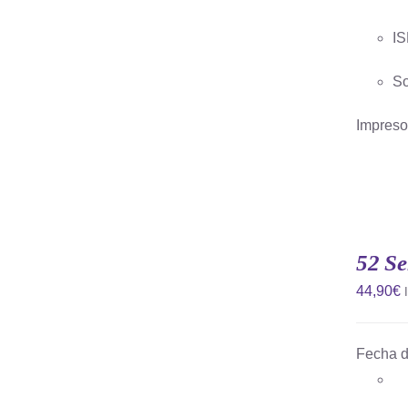
IS
So
Impreso 
AÑADIR
AL
CARRITO
52 Se
/
QUICK
44,90
€
VIEW
Fecha d