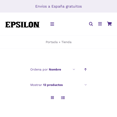
Saltar
Envíos a España gratuitos
al
contenido
Toggle
Navigation
Portada
»
Tienda
INICIO
LIBROS
Ordena por
Nombre
DISTRIBUCIÓN
Mostrar
12 productos