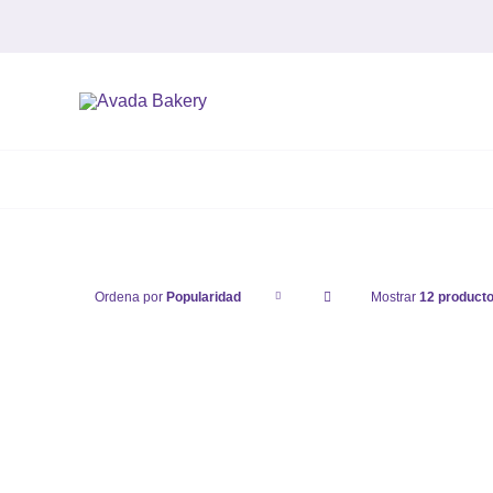
Saltar
al
contenido
Ordena por
Popularidad
Mostrar
12 product