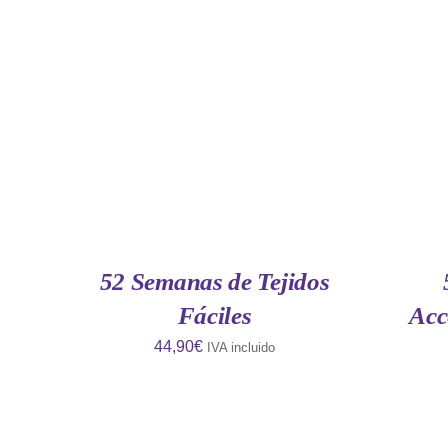
AÑADIR AL CARRITO
/
QUICK
AÑAD
VIEW
52 Semanas de Tejidos
Fáciles
Acc
44,90
€
IVA incluido