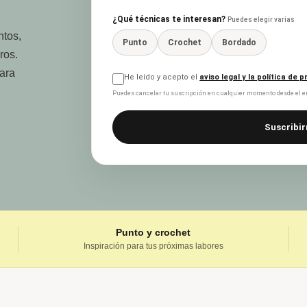
¿Qué técnicas te interesan?
Puedes elegir varias
ntos,
Punto
Crochet
Bordado
ros.
para
He leído y acepto el
aviso legal y la política de 
Puedes cancelar tu suscripción en cualquier momento desde el en
Suscribir
Punto y crochet
Inspiración para tus próximas labores