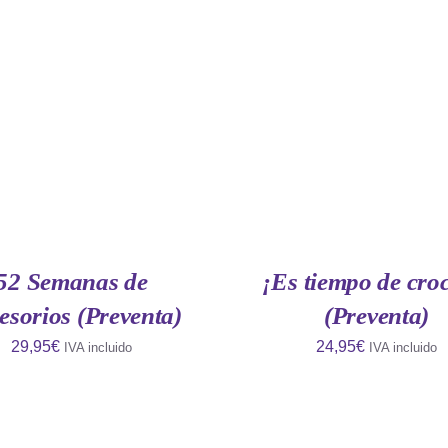
IR AL CARRITO
/
QUICK
AÑADIR AL CARRITO
/
VIEW
VIEW
52 Semanas de
¡Es tiempo de cro
esorios (Preventa)
(Preventa)
29,95
€
24,95
€
IVA incluido
IVA incluido