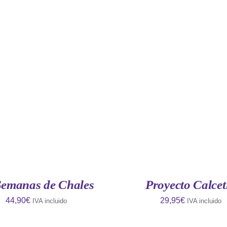
IR AL CARRITO
/
QUICK
AÑADIR AL CARRITO
/
VIEW
VIEW
Semanas de Chales
Proyecto Calcet
44,90
€
29,95
€
IVA incluido
IVA incluido