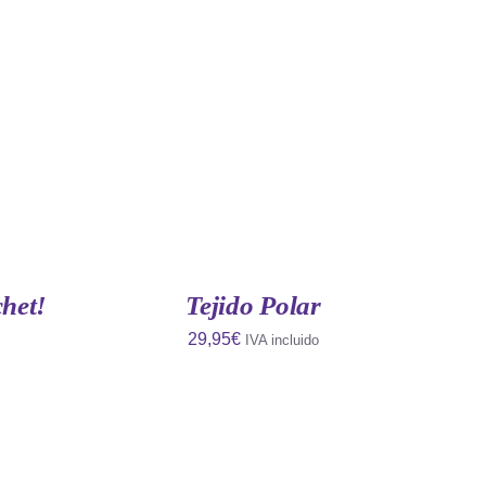
QUICK
AÑADIR AL CARRITO
/
QUICK
VIEW
chet!
Tejido Polar
29,95
€
IVA incluido