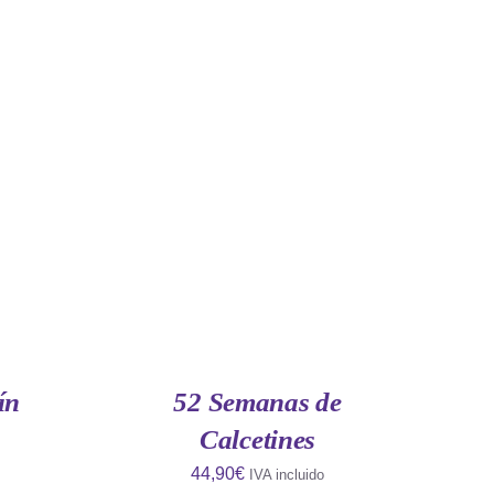
QUICK
AÑADIR AL CARRITO
/
QUICK
VIEW
ín
52 Semanas de
Calcetines
44,90
€
IVA incluido