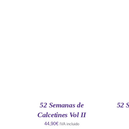
AÑADIR AL CARRITO
/
QUICK
AÑAD
VIEW
52 Semanas de
52 
Calcetines Vol II
44,90
€
IVA incluido