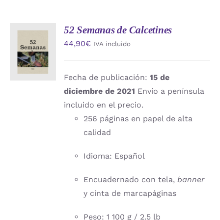
52 Semanas de Calcetines
AÑADIR
44,90
€
IVA incluido
AL
CARRITO
/
DETALLES
Fecha de publicación:
15 de
diciembre de 2021
Envío a península
incluido en el precio.
256 páginas en papel de alta
calidad
Idioma: Español
Encuadernado con tela,
banner
y cinta de marcapáginas
Peso: 1 100 g / 2.5 lb