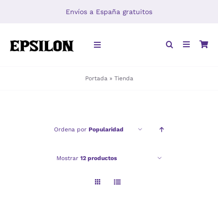
Saltar
Envíos a España gratuitos
al
contenido
Toggle
Navigation
Portada
»
Tienda
INICIO
LIBROS
Ordena por
Popularidad
DISTRIBUCIÓN
Mostrar
12 productos