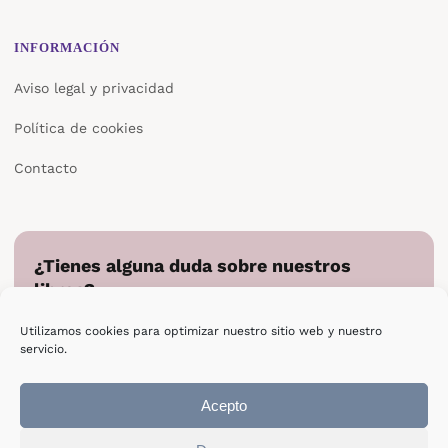
INFORMACIÓN
Aviso legal y privacidad
Política de cookies
Contacto
¿Tienes alguna duda sobre nuestros
libros?
Cuéntanos en qué podemos ayudarte y te responderemos
Utilizamos cookies para optimizar nuestro sitio web y nuestro
directamente.
servicio.
Escribir a Epsilon
Acepto