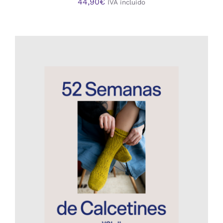
44,90
€
IVA incluido
AÑADIR AL CARRITO
/
DETALLES