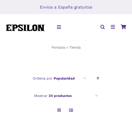
Saltar
Envíos a España gratuitos
al
contenido
Toggle
Navigation
Portada
»
Tienda
INICIO
LIBROS
Ordena por
Popularidad
DISTRIBUCIÓN
Mostrar
24 productos