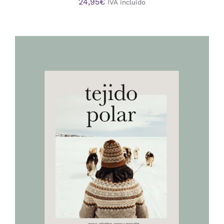
24,95
€
IVA incluido
AÑADIR AL CARRITO
/
DETALLES