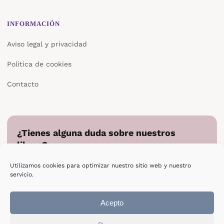
INFORMACIÓN
Aviso legal y privacidad
Política de cookies
Contacto
¿Tienes alguna duda sobre nuestros
libros?
Cuéntanos en qué podemos ayudarte y te responderemos
Utilizamos cookies para optimizar nuestro sitio web y nuestro
directamente.
servicio.
Escribir a Epsilon
Acepto