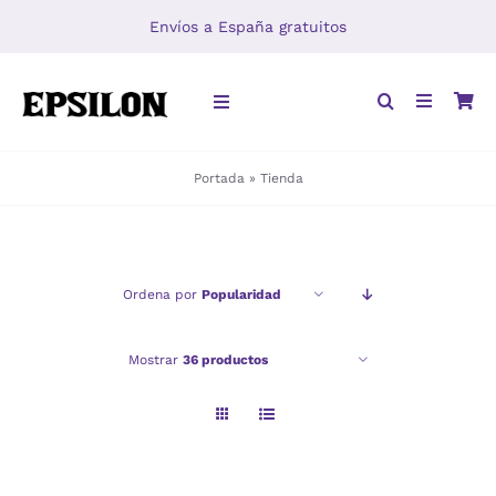
Saltar
Envíos a España gratuitos
al
contenido
Toggle
Navigation
Portada
»
Tienda
INICIO
LIBROS
Ordena por
Popularidad
DISTRIBUCIÓN
Mostrar
36 productos