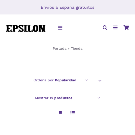
Saltar
Envíos a España gratuitos
al
contenido
Toggle
Navigation
Portada
»
Tienda
INICIO
LIBROS
Ordena por
Popularidad
DISTRIBUCIÓN
Mostrar
12 productos