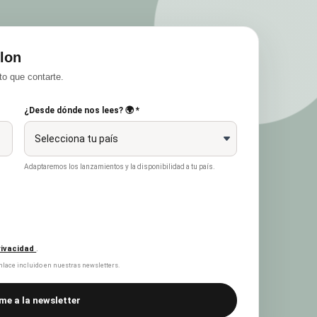
lon
o que contarte.
¿Desde dónde nos lees? 🌍 *
Adaptaremos los lanzamientos y la disponibilidad a tu país.
privacidad
.
lace incluido en nuestras newsletters.
me a la newsletter