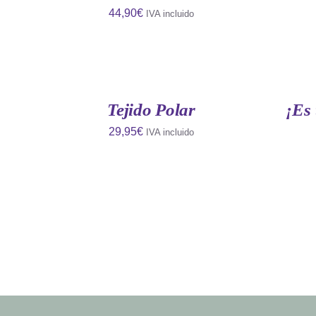
44,90
€
IVA incluido
AÑADIR
AÑADIR
AL
AL
CARRITO
CARRITO
/
/
QUICK
QUICK
Tejido Polar
¡Es 
VIEW
VIEW
29,95
€
IVA incluido