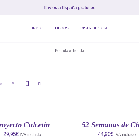
Envíos a España gratuitos
INICIO
LIBROS
DISTRIBUCIÓN
Portada
»
Tienda
os
AÑADIR
AL
CARRITO
/
QUICK
royecto Calcetín
52 Semanas de Ch
VIEW
29,95
€
44,90
€
IVA incluido
IVA incluido