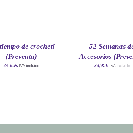
AÑADIR
AL
CARRITO
/
QUICK
tiempo de crochet!
52 Semanas d
VIEW
(Preventa)
Accesorios (Preve
24,95
€
29,95
€
IVA incluido
IVA incluido