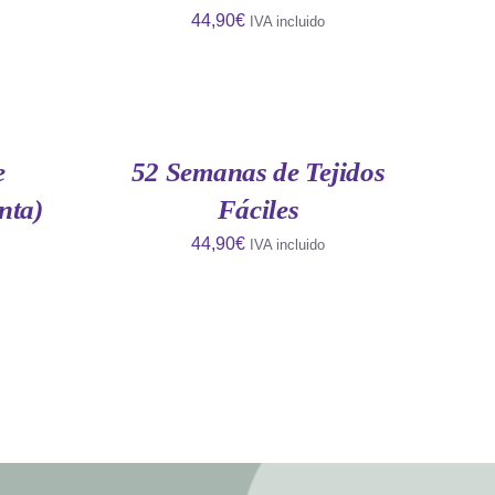
44,90
€
IVA incluido
AÑADIR
AL
CARRITO
/
QUICK
e
52 Semanas de Tejidos
VIEW
nta)
Fáciles
44,90
€
IVA incluido