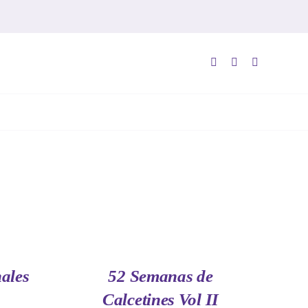
AÑADIR
AL
CARRITO
/
QUICK
ales
52 Semanas de
VIEW
Calcetines Vol II