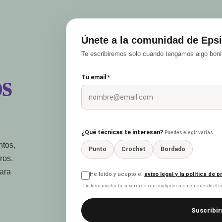
Únete a la comunidad de Epsi
Te escribiremos solo cuando tengamos algo bonit
s
Tu email *
¿Qué técnicas te interesan?
Puedes elegir varias
ntos,
Punto
Crochet
Bordado
ros.
para
He leído y acepto el
aviso legal y la política de 
Puedes cancelar tu suscripción en cualquier momento desde el en
Suscribir