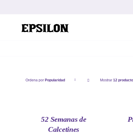
Saltar
al
contenido
Ordena por
Popularidad
Mostrar
12 product
AÑADIR
AÑADIR
AL
AL
CARRITO
CARRITO
/
/
QUICK
QUICK
52 Semanas de
P
VIEW
VIEW
Calcetines