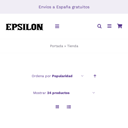
Saltar
Envíos a España gratuitos
al
contenido
Toggle
Navigation
Portada
»
Tienda
INICIO
LIBROS
Ordena por
Popularidad
DISTRIBUCIÓN
Mostrar
24 productos