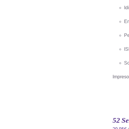
AÑADIR AL CARRITO
/
QUICK
VIEW
Id
En
Pe
IS
So
Impreso 
52 Se