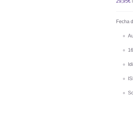
29,95
€
Fecha d
Au
AÑADIR AL CARRITO
/
QUICK
VIEW
16
Id
IS
So