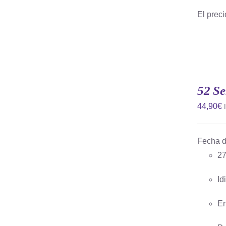
El preci
52 S
44,90
€
Fecha d
27
AÑADIR AL CARRITO
/
QUICK
VIEW
Id
En