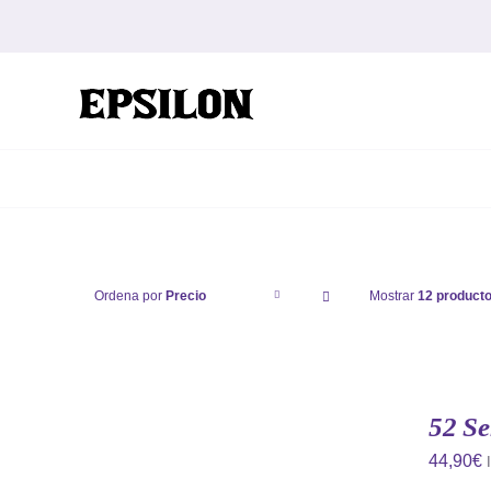
Saltar
al
contenido
Ordena por
Precio
Mostrar
12 product
52 Se
44,90
€