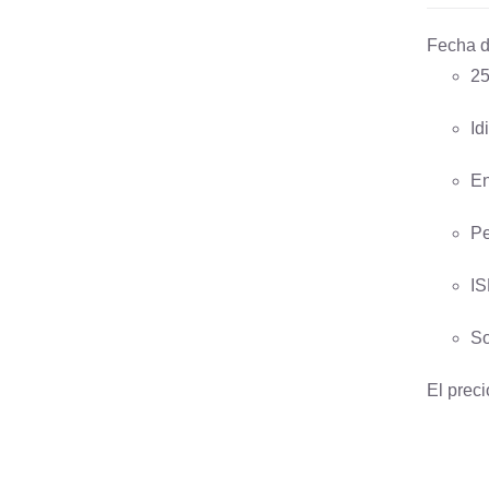
Fecha d
25
AÑADIR AL CARRITO
/
QUICK
VIEW
Id
En
Pe
IS
So
El preci