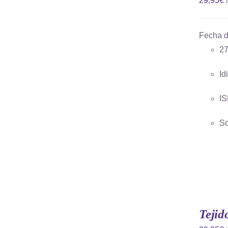
29,95
€
Fecha d
27
AÑADIR AL CARRITO
/
QUICK
VIEW
Id
IS
So
Tejid