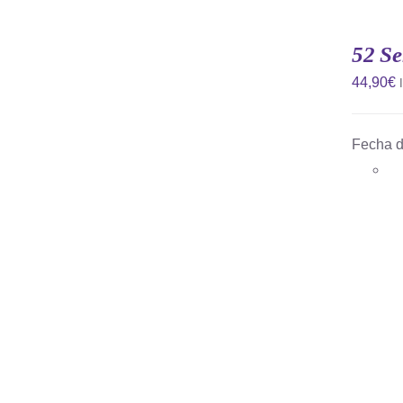
52 Se
44,90
€
Fecha d
AÑADIR AL CARRITO
/
QUICK
VIEW