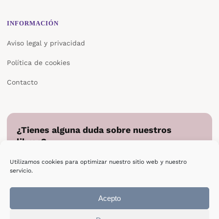
INFORMACIÓN
Aviso legal y privacidad
Política de cookies
Contacto
¿Tienes alguna duda sobre nuestros
libros?
Cuéntanos en qué podemos ayudarte y te responderemos
Utilizamos cookies para optimizar nuestro sitio web y nuestro
directamente.
servicio.
Escribir a Epsilon
Acepto