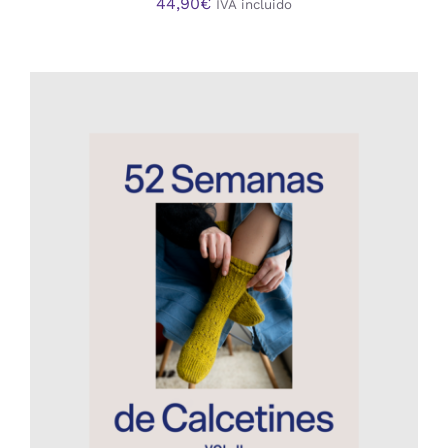
44,90
€
IVA incluido
AÑADIR AL CARRITO
/
DETALLES