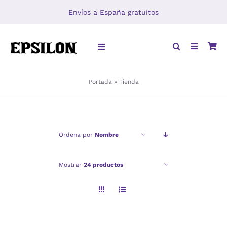
Saltar
Envíos a España gratuitos
al
contenido
Toggle
Navigation
Portada
»
Tienda
INICIO
LIBROS
Ordena por
Nombre
DISTRIBUCIÓN
Mostrar
24 productos