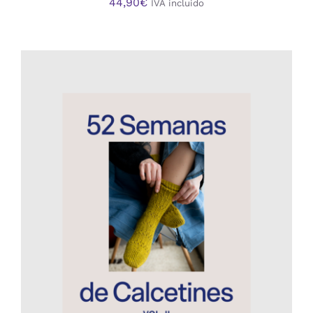
44,90
€
IVA incluido
AÑADIR AL CARRITO
/
DETALLES