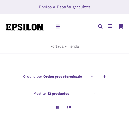
Saltar
Envíos a España gratuitos
al
contenido
Toggle
Navigation
Portada
»
Tienda
INICIO
LIBROS
Ordena por
Orden predeterminado
DISTRIBUCIÓN
Mostrar
12 productos