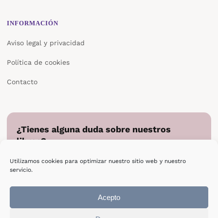
INFORMACIÓN
Aviso legal y privacidad
Política de cookies
Contacto
¿Tienes alguna duda sobre nuestros
libros?
Cuéntanos en qué podemos ayudarte y te responderemos
Utilizamos cookies para optimizar nuestro sitio web y nuestro
directamente.
servicio.
Escribir a Epsilon
Acepto