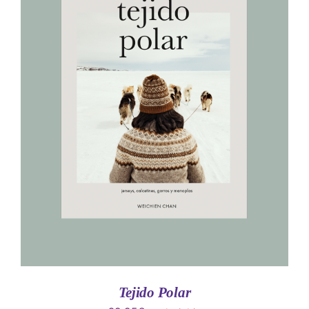
AÑADIR AL CARRITO
/
DETALLES
Tejido Polar