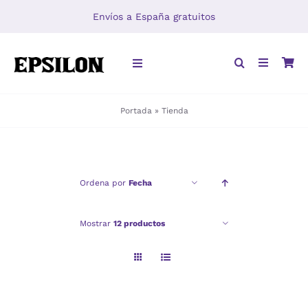
Saltar
Envíos a España gratuitos
al
contenido
Toggle
Navigation
Portada
»
Tienda
INICIO
LIBROS
Ordena por
Fecha
DISTRIBUCIÓN
Mostrar
12 productos