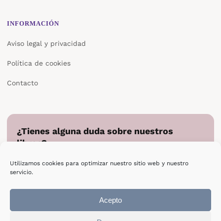
INFORMACIÓN
Aviso legal y privacidad
Política de cookies
Contacto
¿Tienes alguna duda sobre nuestros
libros?
Cuéntanos en qué podemos ayudarte y te responderemos
Utilizamos cookies para optimizar nuestro sitio web y nuestro
directamente.
servicio.
Escribir a Epsilon
Acepto