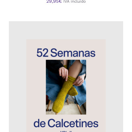
29,95
€
IVA incluido
AÑADIR AL CARRITO
/
DETALLES