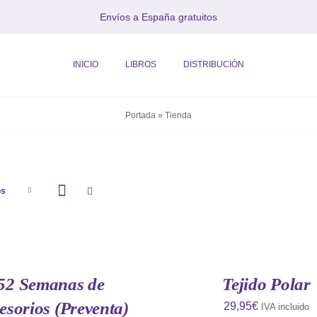
Envíos a España gratuitos
INICIO
LIBROS
DISTRIBUCIÓN
Portada
»
Tienda
os
AÑADIR
AL
CARRITO
/
QUICK
52 Semanas de
Tejido Polar
VIEW
esorios (Preventa)
29,95
€
IVA incluido