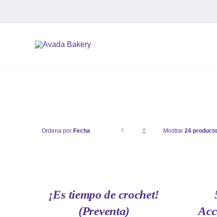
Saltar
al
contenido
Ordena por
Fecha
Mostrar
24 product
AÑADIR
AÑADIR
AL
AL
CARRITO
CARRITO
/
/
QUICK
QUICK
¡Es tiempo de crochet!
VIEW
VIEW
(Preventa)
Acc