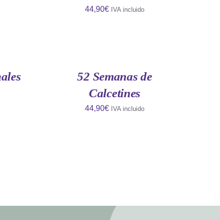
44,90
€
IVA incluido
AÑADIR
AL
CARRITO
/
QUICK
ales
52 Semanas de
VIEW
Calcetines
44,90
€
IVA incluido