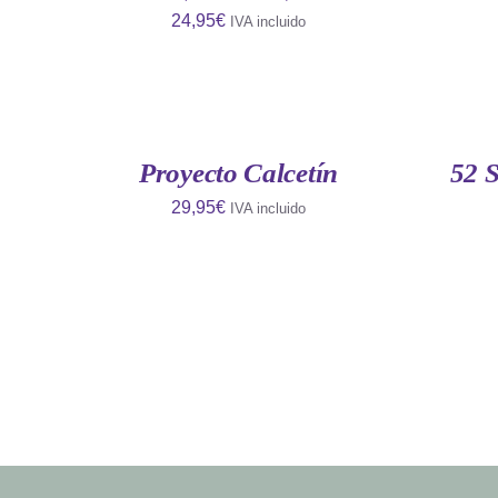
24,95
€
IVA incluido
AÑADIR
AÑADIR
AL
AL
CARRITO
CARRITO
/
/
QUICK
QUICK
Proyecto Calcetín
52 
VIEW
VIEW
29,95
€
IVA incluido