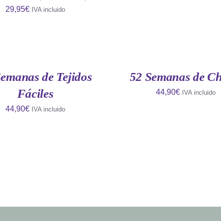
29,95
€
IVA incluido
AÑADIR
AL
CARRITO
/
QUICK
Semanas de Tejidos
52 Semanas de Ch
VIEW
Fáciles
44,90
€
IVA incluido
44,90
€
IVA incluido