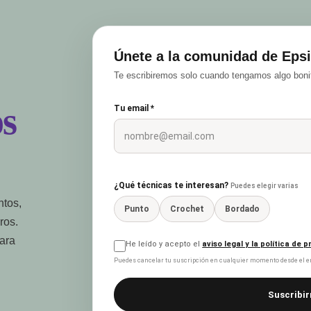
Únete a la comunidad de Epsi
Te escribiremos solo cuando tengamos algo bonit
s
Tu email *
¿Qué técnicas te interesan?
Puedes elegir varias
ntos,
Punto
Crochet
Bordado
ros.
para
He leído y acepto el
aviso legal y la política de 
Puedes cancelar tu suscripción en cualquier momento desde el en
Suscribir