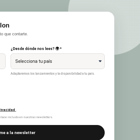
lon
o que contarte.
¿Desde dónde nos lees? 🌍 *
Adaptaremos los lanzamientos y la disponibilidad a tu país.
privacidad
.
lace incluido en nuestras newsletters.
me a la newsletter