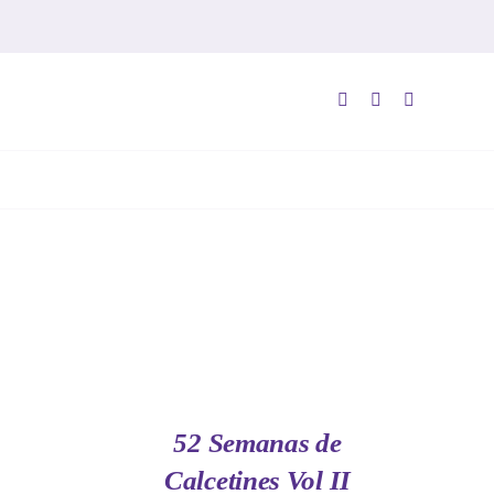
AÑADIR
AL
CARRITO
/
QUICK
52 Semanas de
VIEW
Calcetines Vol II