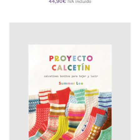
44,90
€
IVA incluido
AÑADIR AL CARRITO
/
DETALLES