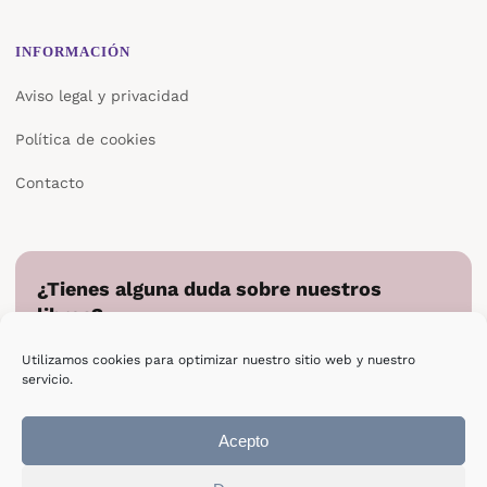
INFORMACIÓN
Aviso legal y privacidad
Política de cookies
Contacto
¿Tienes alguna duda sobre nuestros
libros?
Cuéntanos en qué podemos ayudarte y te responderemos
Utilizamos cookies para optimizar nuestro sitio web y nuestro
directamente.
servicio.
Escribir a Epsilon
Acepto