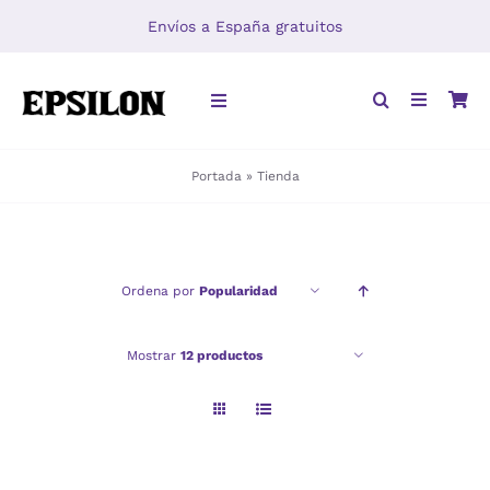
Saltar
Envíos a España gratuitos
al
contenido
Toggle
Navigation
Portada
»
Tienda
INICIO
LIBROS
Ordena por
Popularidad
DISTRIBUCIÓN
Mostrar
12 productos