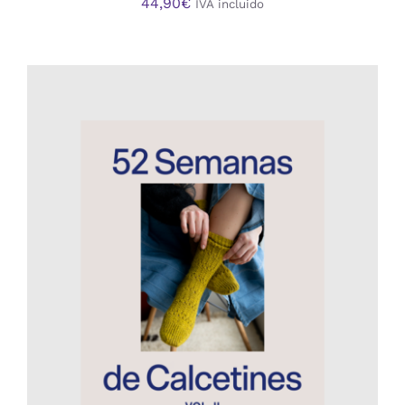
44,90
€
IVA incluido
AÑADIR AL CARRITO
/
DETALLES