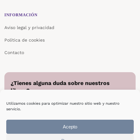
INFORMACIÓN
Aviso legal y privacidad
Política de cookies
Contacto
¿Tienes alguna duda sobre nuestros
libros?
Cuéntanos en qué podemos ayudarte y te responderemos
Utilizamos cookies para optimizar nuestro sitio web y nuestro
directamente.
servicio.
Escribir a Epsilon
Acepto