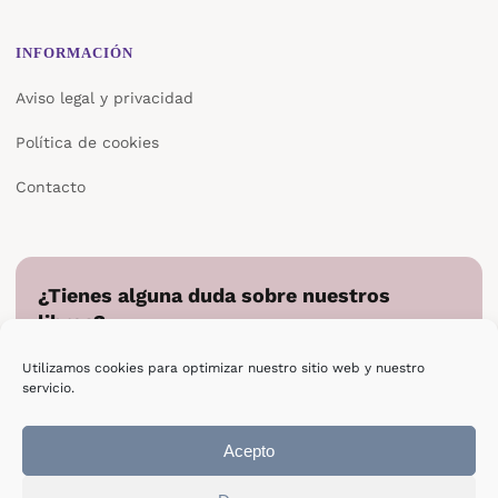
INFORMACIÓN
Aviso legal y privacidad
Política de cookies
Contacto
¿Tienes alguna duda sobre nuestros
libros?
Cuéntanos en qué podemos ayudarte y te responderemos
Utilizamos cookies para optimizar nuestro sitio web y nuestro
directamente.
servicio.
Escribir a Epsilon
Acepto