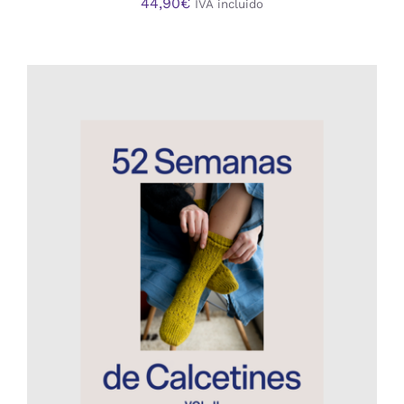
44,90
€
IVA incluido
AÑADIR AL CARRITO
/
DETALLES