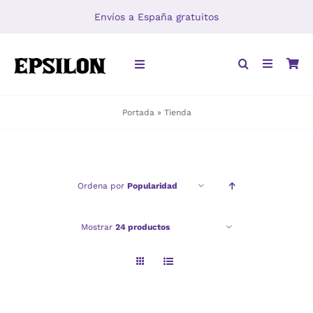
Saltar
Envíos a España gratuitos
al
contenido
Toggle
Navigation
Portada
»
Tienda
INICIO
LIBROS
Ordena por
Popularidad
DISTRIBUCIÓN
Mostrar
24 productos