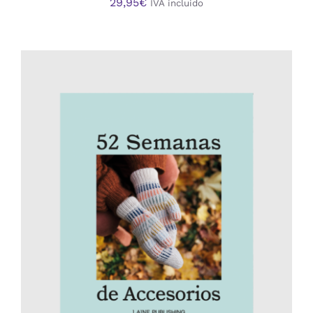
29,95
€
IVA incluido
AÑADIR AL CARRITO
/
DETALLES