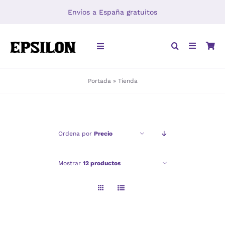
Saltar
Envíos a España gratuitos
al
contenido
Toggle
Navigation
Portada
»
Tienda
INICIO
LIBROS
Ordena por
Precio
DISTRIBUCIÓN
Mostrar
12 productos