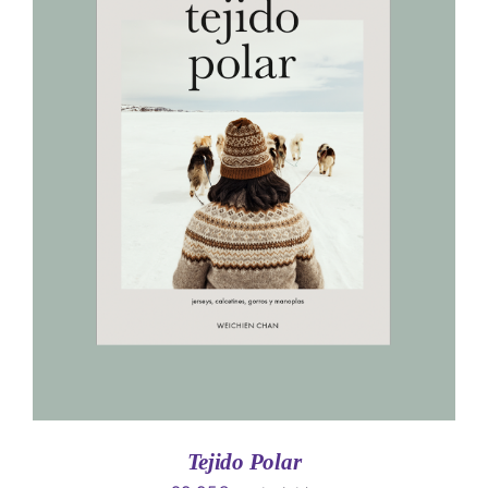
AÑADIR AL CARRITO
/
DETALLES
Tejido Polar