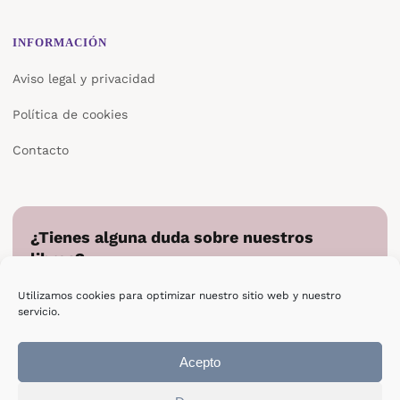
INFORMACIÓN
Aviso legal y privacidad
Política de cookies
Contacto
¿Tienes alguna duda sobre nuestros
libros?
Cuéntanos en qué podemos ayudarte y te responderemos
Utilizamos cookies para optimizar nuestro sitio web y nuestro
directamente.
servicio.
Escribir a Epsilon
Acepto