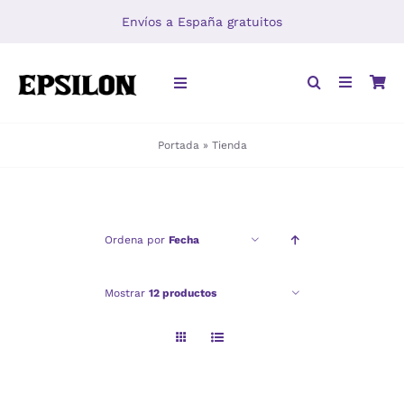
Saltar
Envíos a España gratuitos
al
contenido
Toggle
Navigation
Portada
»
Tienda
INICIO
LIBROS
Ordena por
Fecha
DISTRIBUCIÓN
Mostrar
12 productos