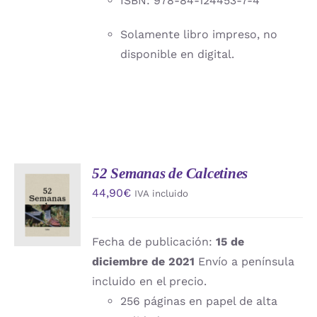
ISBN: 978-84-124453-7-4
Solamente libro impreso, no
disponible en digital.
52 Semanas de Calcetines
AÑADIR
44,90
€
IVA incluido
AL
CARRITO
/
DETALLES
Fecha de publicación:
15 de
diciembre de 2021
Envío a península
incluido en el precio.
256 páginas en papel de alta