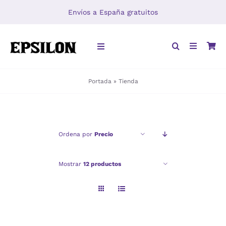
Saltar
Envíos a España gratuitos
al
contenido
Toggle
Navigation
Portada
»
Tienda
INICIO
LIBROS
Ordena por
Precio
DISTRIBUCIÓN
Mostrar
12 productos