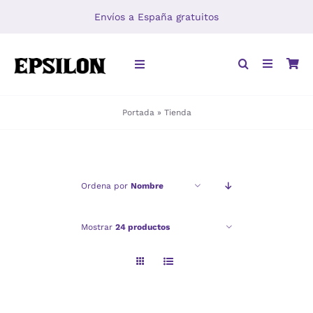
Saltar
Envíos a España gratuitos
al
contenido
Toggle
Navigation
Portada
»
Tienda
INICIO
LIBROS
Ordena por
Nombre
DISTRIBUCIÓN
Mostrar
24 productos